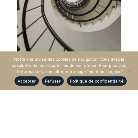
Notre site utilise des cookies de navigation. Vous avez la
possibilité de les accepter ou de les refuser. Pour plus plus
Au quotidien, nous nous substituons à un
propriétaire
d'informations, consulter notre page "mentions légales"
afin de nous occuper de la
gestion
de son
Accepter
Refuser
Politique de confidentialité
appartement
et plus particulièrement de trouver un
locataire
, percevoir les
loyers
, gérer les éventuels
travaux ainsi que toutes les
relations
avec les tiers
(syndics de copropriétés, assurances, et tout autre
intervenant).
Confiez-nous la
gestion
de votre
appartement
et