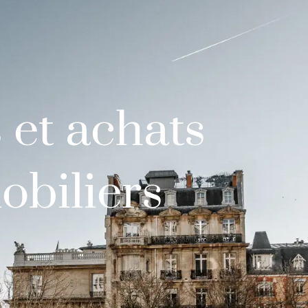
 et achats
biliers